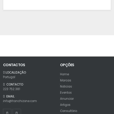
CONTACTOS
OPÇÕES
LOCALIZAÇÃO
Home
Portugal
Marcas
CONTACTO
Noticias
223 752 381
Eventos
EMAIL
Anunciar
info@franchizone.com
Artigos
Consultório