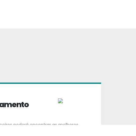
iamento
ceiros poderá encontrar as melhores
isponíveis para o financiamento de cada