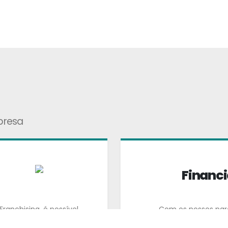
presa
Financ
anchising, é possível
Com os nossos par
mpreendedores recorram
soluções financeiras d