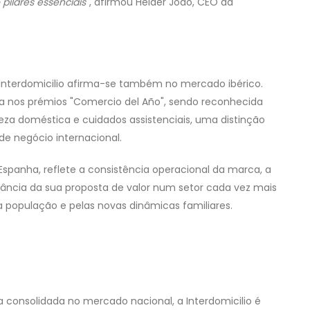
pilares essenciais
", afirmou Hélder João, CEO da
Interdomicilio afirma-se também no mercado ibérico.
a nos prémios "Comercio del Año", sendo reconhecida
za doméstica e cuidados assistenciais, uma distinção
de negócio internacional.
Espanha, reflete a consistência operacional da marca, a
evância da sua proposta de valor num setor cada vez mais
 população e pelas novas dinâmicas familiares.
 consolidada no mercado nacional, a Interdomicilio é