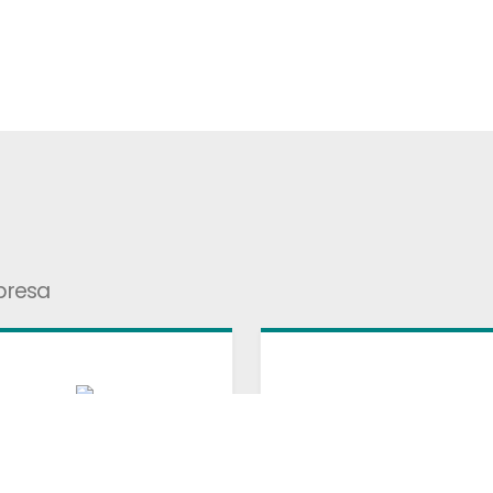
presa
Financ
anchising, é possível
Com os nossos par