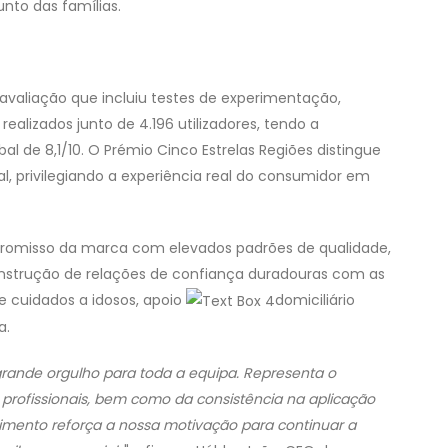
nto das famílias.
 avaliação que incluiu testes de experimentação,
ealizados junto de 4.196 utilizadores, tendo a
al de 8,1/10. O Prémio Cinco Estrelas Regiões distingue
, privilegiando a experiência real do consumidor em
omisso da marca com elevados padrões de qualidade,
onstrução de relações de confiança duradouras com as
e cuidados a idosos, apoio
domiciliário
a.
ande orgulho para toda a equipa. Representa o
rofissionais, bem como da consistência na aplicação
imento reforça a nossa motivação para continuar a